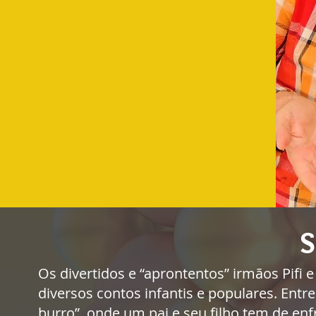
S
Os divertidos e “aprontentos” irmãos Pifi e
diversos contos infantis e populares. Entr
burro”, onde um pai e seu filho tem de enf